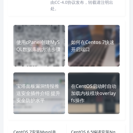
由CC-4.0协议发布，转载请注明出
处。
使用cPanel创建MyS
如何在Centos 7快速
QL数据库的方法步骤
开启端口
宝塔面板漏洞情报推
在CentOS启动时自动
送安全插件介绍 提升
加载内核模块overlay
安全防护水平
fs操作
CentOS 7安装Mysql并设置开机自启动的方法
CentOS 6.5编译安装Nginx 1.10.2+MySQL 5.5.52+PHP5.5.38