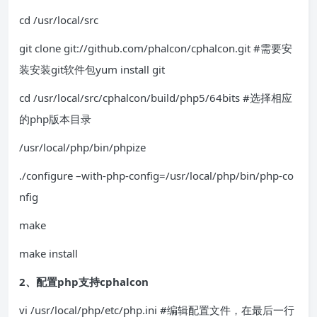
cd /usr/local/src
git clone git://github.com/phalcon/cphalcon.git #需要安
装安装git软件包yum install git
cd /usr/local/src/cphalcon/build/php5/64bits #选择相应
的php版本目录
/usr/local/php/bin/phpize
./configure –with-php-config=/usr/local/php/bin/php-co
nfig
make
make install
2、配置php支持cphalcon
vi /usr/local/php/etc/php.ini #编辑配置文件，在最后一行